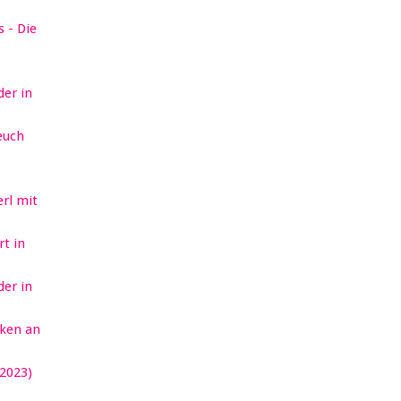
 - Die
er in
euch
erl mit
t in
er in
ken an
2023)