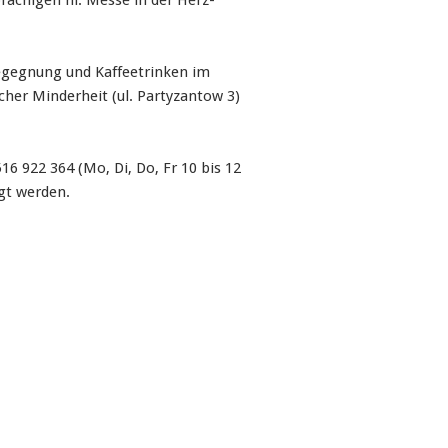
achigen hl. Messe in der Herz-
Begegnung und Kaffeetrinken im
cher Minderheit (ul. Partyzantow 3)
6 922 364 (Mo, Di, Do, Fr 10 bis 12
gt werden.