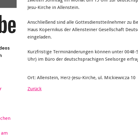
zweiten Sonntag im Monat um 15 Uhr zur deutschspr
Jesu-Kirche in Allenstein.
Anschließend sind alle Gottesdienstteilnehmer zu 
Haus Kopernikus der Allensteiner Gesellschaft Deuts
eingeladen.
ideos
Kurzfristige Terminänderungen können unter 0048-51
h
Uhr) im Büro der deutschsprachigen Seelsorge erfra
Ort: Allenstein, Herz-Jesu-Kirche, ul. Mickiewicza 10
r
Zurück
schen
r am