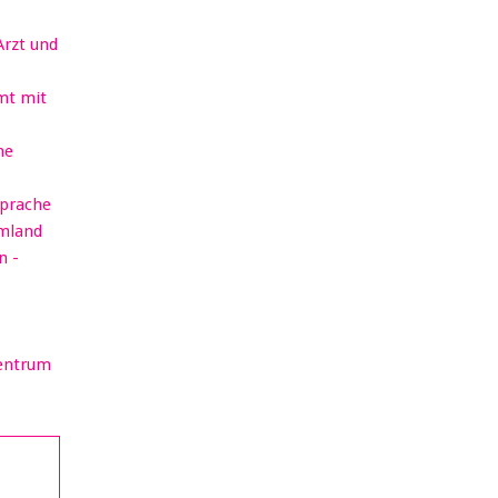
Arzt und
mt mit
he
sprache
rmland
n -
Zentrum