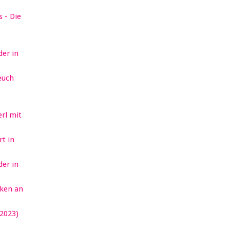
 - Die
er in
euch
erl mit
t in
er in
ken an
2023)