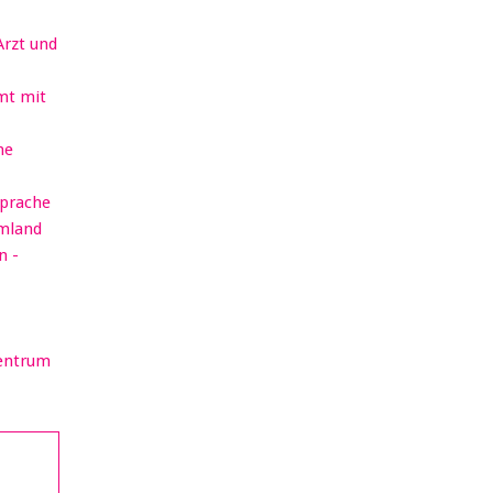
Arzt und
mt mit
he
sprache
rmland
n -
Zentrum