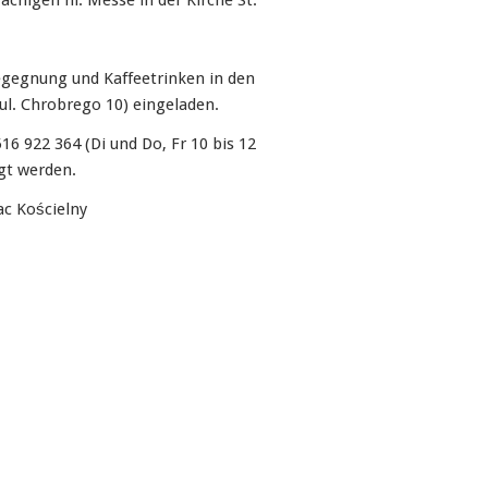
chigen hl. Messe in der Kirche St.
egegnung und Kaffeetrinken in den
l. Chrobrego 10) eingeladen.
6 922 364 (Di und Do, Fr 10 bis 12
gt werden.
ac Kościelny