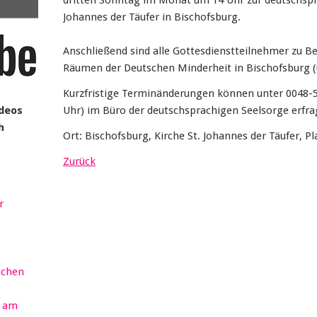
dritten Sonntag im Monat um 14 Uhr zur deutschspra
Johannes der Täufer in Bischofsburg.
Anschließend sind alle Gottesdienstteilnehmer zu B
Räumen der Deutschen Minderheit in Bischofsburg (u
Kurzfristige Terminänderungen können unter 0048-51
ideos
Uhr) im Büro der deutschsprachigen Seelsorge erfra
h
Ort: Bischofsburg, Kirche St. Johannes der Täufer, Pl
Zurück
r
schen
r am