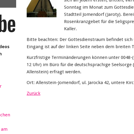
sich an jedem ersten, dritten, vie
Sonntag im Monat zum Gottesdiens
Stadtteil Jomendorf (Jaroty). Bere
Rosenkranzgebet für die Seligspr
Kaller.
Bitte beachten: Der Gottesdienstraum befindet sich
ideos
Eingang ist auf der linken Seite neben dem breiten
h
Kurzfristige Terminänderungen können unter 0048-(0
12 Uhr) im Büro für die deutschsprachige Seelsorge 
Allenstein) erfragt werden.
Ort: Allenstein-Jomendorf, ul. Jarocka 42, untere Kir
r
Zurück
schen
r am