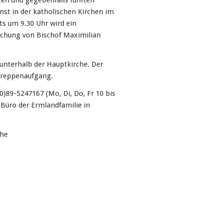
rten und gegebenfalls fünften
t in der katholischen Kirchen im
its um 9.30 Uhr wird ein
echung von Bischof Maximilian
 unterhalb der Hauptkirche. Der
 Treppenaufgang.
)89-5247167 (Mo, Di, Do, Fr 10 bis
(Büro der Ermlandfamilie in
che