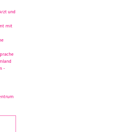
Arzt und
mt mit
he
sprache
rmland
n -
Zentrum