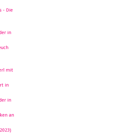
 - Die
er in
euch
erl mit
t in
er in
ken an
2023)