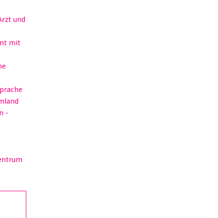
Arzt und
mt mit
he
sprache
rmland
n -
Zentrum