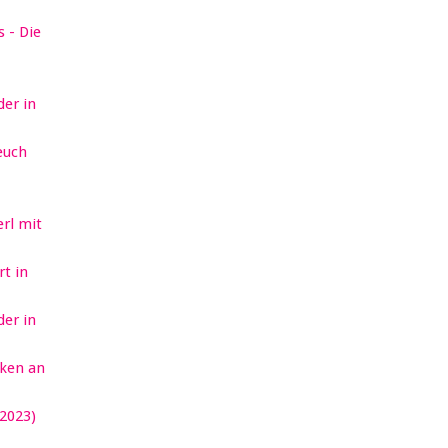
 - Die
er in
euch
erl mit
t in
er in
ken an
2023)