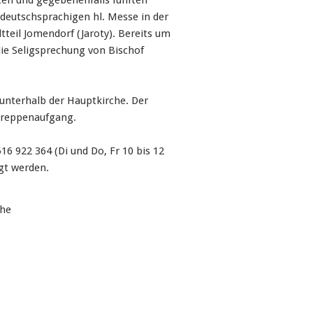
rten und gegebenenfalls fünften
eutschsprachigen hl. Messe in der
tteil Jomendorf (Jaroty). Bereits um
die Seligsprechung von Bischof
 unterhalb der Hauptkirche. Der
 Treppenaufgang.
6 922 364 (Di und Do, Fr 10 bis 12
gt werden.
che