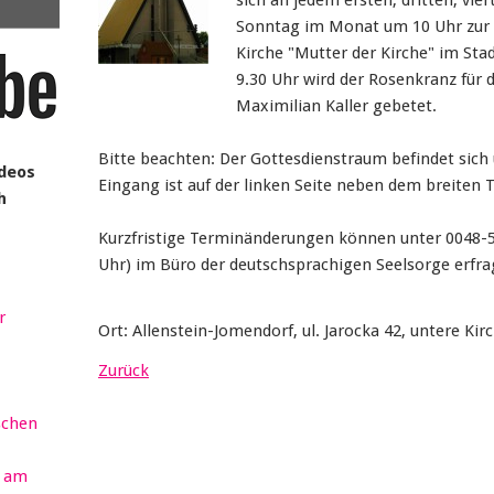
sich an jedem ersten, dritten, vie
Sonntag im Monat um 10 Uhr zur d
Kirche "Mutter der Kirche" im Stad
9.30 Uhr wird der Rosenkranz für 
Maximilian Kaller gebetet.
Bitte beachten: Der Gottesdienstraum befindet sich
ideos
Eingang ist auf der linken Seite neben dem breiten
h
Kurzfristige Terminänderungen können unter 0048-51
Uhr) im Büro der deutschsprachigen Seelsorge erfra
r
Ort: Allenstein-Jomendorf, ul. Jarocka 42, untere Kir
Zurück
schen
r am