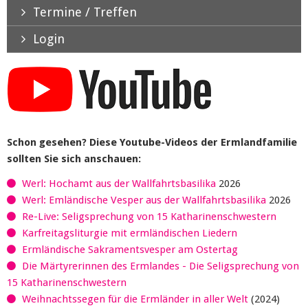
Termine / Treffen
Login
Schon gesehen? Diese Youtube-Videos der Ermlandfamilie
sollten Sie sich anschauen:
Werl: Hochamt aus der Wallfahrtsbasilika
2026
Werl: Emländische Vesper aus der Wallfahrtsbasilika
2026
Re-Live: Seligsprechung von 15 Katharinenschwestern
Karfreitagsliturgie mit ermländischen Liedern
Ermländische Sakramentsvesper am Ostertag
Die Märtyrerinnen des Ermlandes - Die Seligsprechung von
15 Katharinenschwestern
Weihnachtssegen für die Ermländer in aller Welt
(2024)