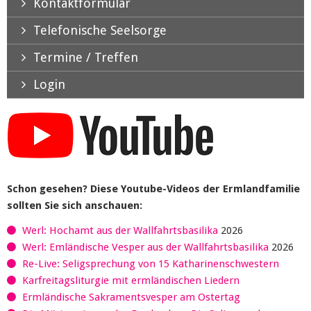
Kontaktformular
Telefonische Seelsorge
Termine / Treffen
Login
Schon gesehen? Diese Youtube-Videos der Ermlandfamilie
sollten Sie sich anschauen:
Werl: Hochamt aus der Wallfahrtsbasilika
2026
Werl: Emländische Vesper aus der Wallfahrtsbasilika
2026
Re-Live: Seligsprechung von 15 Katharinenschwestern
Karfreitagsliturgie mit ermländischen Liedern
Ermländische Sakramentsvesper am Ostertag