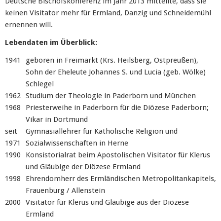
Deutsche Bischofskonferenz im Jahr 2013 mitteilte, dass sie
keinen Visitator mehr für Ermland, Danzig und Schneidemühl
ernennen will.
Lebendaten im Überblick:
1941
geboren in Freimarkt (Krs. Heilsberg, Ostpreußen),
Sohn der Eheleute Johannes S. und Lucia (geb. Wölke)
Schlegel
1962
Studium der Theologie in Paderborn und München
1968
Priesterweihe in Paderborn für die Diözese Paderborn;
Vikar in Dortmund
seit
Gymnasiallehrer für Katholische Religion und
1971
Sozialwissenschaften in Herne
1990
Konsistorialrat beim Apostolischen Visitator für Klerus
und Gläubige der Diözese Ermland
1998
Ehrendomherr des Ermländischen Metropolitankapitels,
Frauenburg / Allenstein
2000
Visitator für Klerus und Gläubige aus der Diözese
Ermland