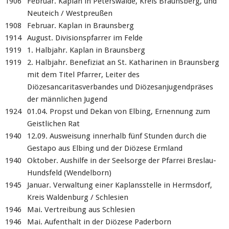
1906
Februar. Kaplan in Peterswalde, Kreis Braunsberg, und
Neuteich / Westpreußen
1908
Februar. Kaplan in Braunsberg
1914
August. Divisionspfarrer im Felde
1919
1. Halbjahr. Kaplan in Braunsberg
1919
2. Halbjahr. Benefiziat an St. Katharinen in Braunsberg
mit dem Titel Pfarrer, Leiter des
Diözesancaritasverbandes und Diözesanjugendpräses
der männlichen Jugend
1924
01.04. Propst und Dekan von Elbing, Ernennung zum
Geistlichen Rat
1940
12.09. Ausweisung innerhalb fünf Stunden durch die
Gestapo aus Elbing und der Diözese Ermland
1940
Oktober. Aushilfe in der Seelsorge der Pfarrei Breslau-
Hundsfeld (Wendelborn)
1945
Januar. Verwaltung einer Kaplansstelle in Hermsdorf,
Kreis Waldenburg / Schlesien
1946
Mai. Vertreibung aus Schlesien
1946
Mai. Aufenthalt in der Diözese Paderborn