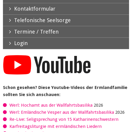
Kontaktformular
Telefonische Seelsorge
Termine / Treffen
Login
Schon gesehen? Diese Youtube-Videos der Ermlandfamilie
sollten Sie sich anschauen:
Werl: Hochamt aus der Wallfahrtsbasilika
2026
Werl: Emländische Vesper aus der Wallfahrtsbasilika
2026
Re-Live: Seligsprechung von 15 Katharinenschwestern
Karfreitagsliturgie mit ermländischen Liedern