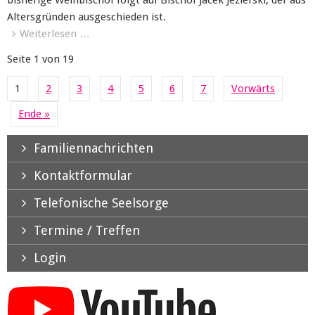
bisherige Weihbischof folgt auf Bischof Jacek Jezierski, der aus
Altersgründen ausgeschieden ist.
Weiterlesen …
Seite 1 von 19
1
2
3
4
5
6
7
Vorwärts
Ende »
Familiennachrichten
Kontaktformular
Telefonische Seelsorge
Termine / Treffen
Login