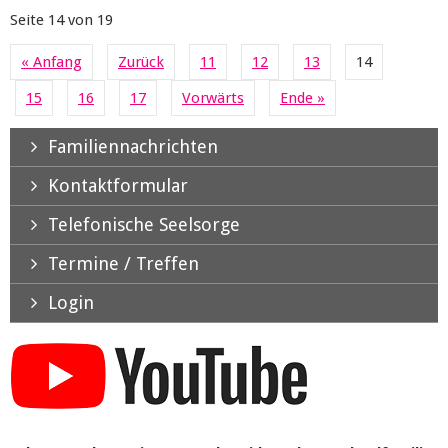
Seite 14 von 19
« Anfang
Zurück
11
12
13
14
15
16
17
Vorwärts
Ende »
Familiennachrichten
Kontaktformular
Telefonische Seelsorge
Termine / Treffen
Login