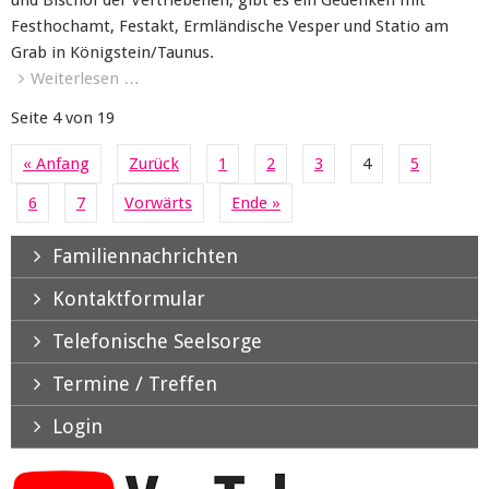
und Bischof der Vertriebenen, gibt es ein Gedenken mit
Festhochamt, Festakt, Ermländische Vesper und Statio am
Grab in Königstein/Taunus.
Weiterlesen …
Seite 4 von 19
« Anfang
Zurück
1
2
3
4
5
6
7
Vorwärts
Ende »
Familiennachrichten
Kontaktformular
Telefonische Seelsorge
Termine / Treffen
Login