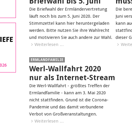
Briefwahl bis 5. Juni
muss
Die Briefwahl der Ermländervertretung
Die bere
läuft noch bis zum 5. Juni 2020. Der
Juni ve
Stimmzettel kann hier heruntergeladen
kann au
werden. Bitte nutzen Sie ihre Wahlrecht
stattfi
und motivieren Sie auch andere zur Wahl.
dieser 
Weiterlesen …
Weite
ERMLANDFAMILIE
2026
Werl-Wallfahrt 2020
nur als Internet-Stream
Die Werl-Wallfahrt - größtes Treffen der
Ermlandfamilie - kann am 3. Mai 2020
nicht stattfinden. Grund ist die Corona-
Pandemie und das damit verbundene
Verbot von Großveranstaltungen.
Weiterlesen …