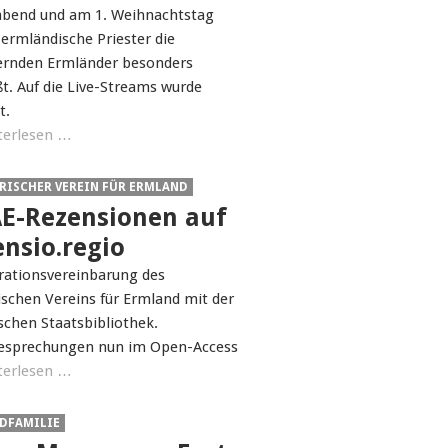
abend und am 1. Weihnachtstag
ermländische Priester die
ernden Ermländer besonders
t. Auf die Live-Streams wurde
t.
terlesen …
RISCHER VEREIN FÜR ERMLAND
E-Rezensionen auf
ensio.regio
ationsvereinbarung des
ischen Vereins für Ermland mit der
schen Staatsbibliothek.
esprechungen nun im Open-Access
terlesen …
DFAMILIE