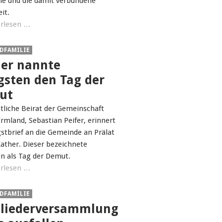
e und die damit verbundene
eit.
rlesen …
DFAMILIE
er nannte
gsten den Tag der
ut
tliche Beirat der Gemeinschaft
rmland, Sebastian Peifer, erinnert
stbrief an die Gemeinde an Prälat
ather. Dieser bezeichnete
en als Tag der Demut.
rlesen …
DFAMILIE
liederversammlung