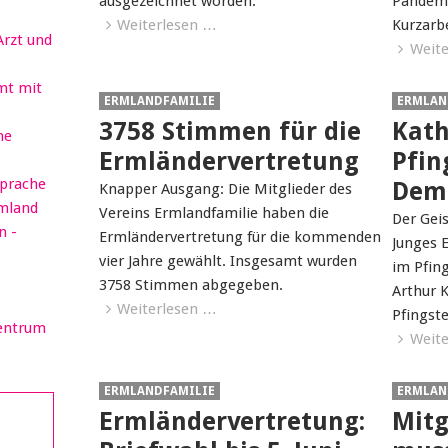
ausgezeichnet worden.
Pandemi
Weiterlesen …
Kurzarb
Arzt und
Weite
mt mit
ERMLANDFAMILIE
ERMLAN
3758 Stimmen für die
Kath
he
Ermländervertretung
Pfin
sprache
Dem
Knapper Ausgang: Die Mitglieder des
rmland
Vereins Ermlandfamilie haben die
Der Geis
n -
Ermländervertretung für die kommenden
Junges E
vier Jahre gewählt. Insgesamt wurden
im Pfing
3758 Stimmen abgegeben.
Arthur K
Weiterlesen …
Pfingst
Zentrum
Weite
ERMLANDFAMILIE
ERMLAN
Ermländervertretung:
Mitg