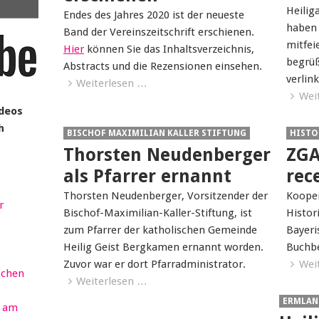
Heilig
Endes des Jahres 2020 ist der neueste
haben 
Band der Vereinszeitschrift erschienen.
mitfei
Hier
können Sie das Inhaltsverzeichnis,
begrüß
Abstracts und die Rezensionen einsehen.
verlink
Weiterlesen …
Wei
ideos
h
BISCHOF MAXIMILIAN KALLER STIFTUNG
HISTO
Thorsten Neudenberger
ZGA
als Pfarrer ernannt
rec
Thorsten Neudenberger, Vorsitzender der
Kooper
r
Bischof-Maximilian-Kaller-Stiftung, ist
Histor
zum Pfarrer der katholischen Gemeinde
Bayeri
Heilig Geist Bergkamen ernannt worden.
Buchb
Zuvor war er dort Pfarradministrator.
Wei
schen
Weiterlesen …
ERMLAN
r am