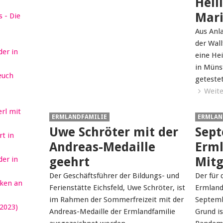
Heil
Mari
 - Die
Aus Anl
der Wall
er in
eine He
in Münst
euch
geteste
Weite
erl mit
ERMLANDFAMILIE
ERMLAN
Uwe Schröter mit der
Sept
t in
Andreas-Medaille
Erml
er in
geehrt
Mitg
Der Geschäftsführer der Bildungs- und
Der für 
ken an
Ferienstätte Eichsfeld, Uwe Schröter, ist
Ermlandb
im Rahmen der Sommerfreizeit mit der
Septembe
2023)
Andreas-Medaille der Ermlandfamilie
Grund i