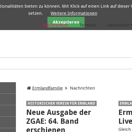
nalitäten bieten zu können. Mit Klick auf einen Link auf dieser W
setzen.
Weitere Informationen
Ermlandfamilie
Akzeptieren
Nachrichten
Termine
Geschichte
Ermlandfamilie
Nachrichten
HISTORISCHER VEREIN FÜR ERMLAND
ERMLA
Neue Ausgabe der
Erm
ZGAE: 64. Band
Liv
erschienen
Gleich