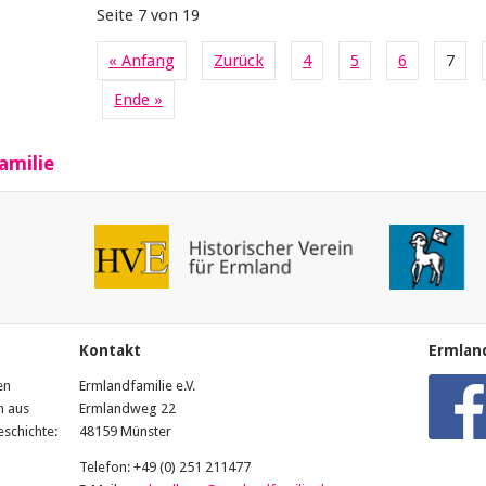
Seite 7 von 19
« Anfang
Zurück
4
5
6
7
Ende »
amilie
Kontakt
Ermland
en
Ermlandfamilie e.V.
n aus
Ermlandweg 22
schichte:
48159 Münster
Telefon: +49 (0) 251 211477