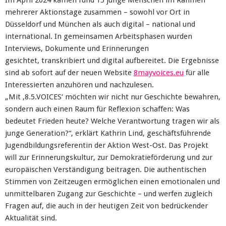
Im April 2024 kamen rund 15 junge Menschen im Rahmen
mehrerer Aktionstage zusammen
–
sowohl vor Ort in
Düsseldorf und München als auch digital
–
national
und
international. In
gemeinsamen
Arbeitsphasen
wurden
Interviews, Dokumente und Erinnerungen
gesichtet,
transkribiert
und digital aufbereitet. Die Ergebnisse
sind ab sofort auf der neuen
Website
8mayvoices.eu
für alle
Interessierten
anzuhören und nachzulesen
.
„Mit ‚8.5.VOICES‘ möchten wir nicht nur Geschichte bewahren,
sondern auch einen Raum für
Reflexion schaffen: Was
bedeutet Frieden heute? Welche Verantwortung tragen wir als
junge
Generation?“
, erklärt
Kathrin Lind
,
geschäftsführende
Jugendbildungsreferentin
der Aktion West
-
Ost.
Das Projekt
will zur
Erinnerungskultur
, zur
Demokratieförderung
und zur
europäischen
Verständigung
beitragen. Die authentischen
Stimmen von Zeitzeugen ermöglichen einen
emotionalen und
unmittelbaren Zugang zur Geschichte
–
und werfen zugleich
Fragen auf, die
auch in der heutigen Zeit von bedrückender
Aktualität sind.