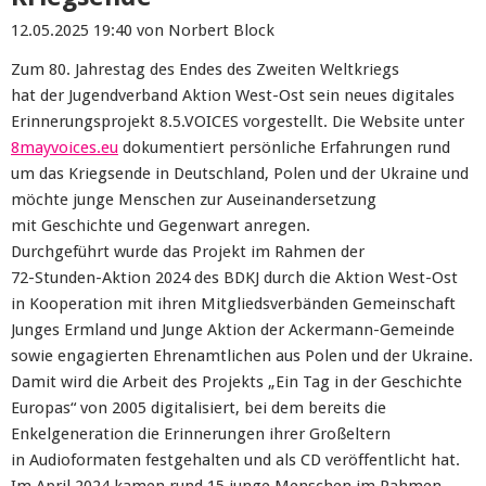
12.05.2025 19:40
von Norbert Block
Zum 80. Jahrestag des Endes des Zweiten Weltkriegs
hat
der
Juge
ndverband
Aktion West
-
Ost
sein
neues digitale
s
Erinnerungsprojekt
8.5.VOICES
vorgestellt. Die
Website
unter
8mayvoi
ces.eu
dokumentiert persönliche Erfahrungen rund
um das Kriegsende in
Deutschland, Polen und der Ukraine und
möchte junge Menschen zur Auseinandersetzung
mit
Geschichte und Gegenwart anregen.
Durchgeführt
wurde das Projekt im Rahmen der
72
-
Stunden
-
Aktion 2024
des
BDKJ
durch die
Aktion West
-
Ost
in Kooperation mit ihren Mitgliedsverbänden
Gemeinschaft
Junges Ermland
und
Junge Aktion der Ackermann
-
Gemeinde
sowie engagierten Ehrenamtlichen aus
Polen und der
Ukraine
.
Damit wird die Arbeit des Projekts
„
Ein Tag in der Geschichte
Europas
“
von 2005
digitalisiert
, bei dem bereits die
Enkelgeneration die Erinnerungen ihrer Großeltern
in
Audioformaten festgehalten
und als CD veröffentlicht
hat.