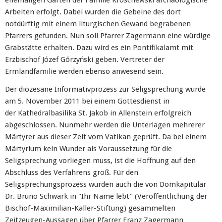
ehemaligen Garten der Familie Kroschewski archäologische
Arbeiten erfolgt. Dabei wurden die Gebeine des dort
notdürftig mit einem liturgischen Gewand begrabenen
Pfarrers gefunden. Nun soll Pfarrer Zagermann eine würdige
Grabstätte erhalten. Dazu wird es ein Pontifikalamt mit
Erzbischof Józef Górzyński geben. Vertreter der
Ermlandfamilie werden ebenso anwesend sein.
Der diözesane Informativprozess zur Seligsprechung wurde
am 5. November 2011 bei einem Gottesdienst in
der Kathedralbasilika St. Jakob in Allenstein erfolgreich
abgeschlossen. Nunmehr werden die Unterlagen mehrerer
Märtyrer aus dieser Zeit vom Vatikan geprüft. Da bei einem
Märtyrium kein Wunder als Voraussetzung für die
Seligsprechung vorliegen muss, ist die Hoffnung auf den
Abschluss des Verfahrens groß. Für den
Seligsprechungsprozess wurden auch die von Domkapitular
Dr. Bruno Schwark in "Ihr Name lebt" (Veröffentlichung der
Bischof-Maximilian-Kaller-Stiftung) gesammelten
Zeitzeugen-Aussagen über Pfarrer Franz Zagermann