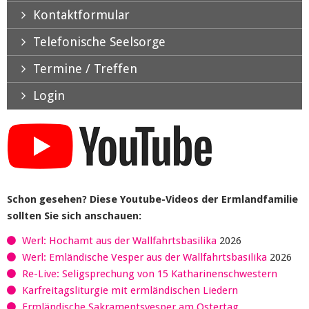
Kontaktformular
Telefonische Seelsorge
Termine / Treffen
Login
Schon gesehen? Diese Youtube-Videos der Ermlandfamilie
sollten Sie sich anschauen:
Werl: Hochamt aus der Wallfahrtsbasilika
2026
Werl: Emländische Vesper aus der Wallfahrtsbasilika
2026
Re-Live: Seligsprechung von 15 Katharinenschwestern
Karfreitagsliturgie mit ermländischen Liedern
Ermländische Sakramentsvesper am Ostertag