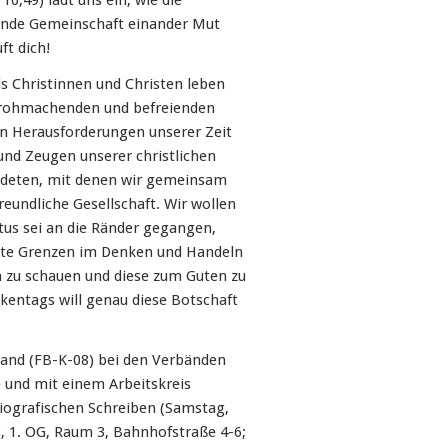
,49) lädt uns ein, wie die
ende Gemeinschaft einander Mut
ft dich!
ls Christinnen und Christen leben
m frohmachenden und befreienden
n Herausforderungen unserer Zeit
 und Zeugen unserer christlichen
ndeten, mit denen wir gemeinsam
reundliche Gesellschaft. Wir wollen
tus sei an die Ränder gegangen,
eute Grenzen im Denken und Handeln
n zu schauen und diese zum Guten zu
kentags will genau diese Botschaft
Stand (FB-K-08) bei den Verbänden
e und mit einem Arbeitskreis
iografischen Schreiben (Samstag,
s, 1. OG, Raum 3, Bahnhofstraße 4-6;