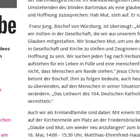
der Bartimäusgeschichte im Markusevangelium (Mk 10
Umstehenden des blinden Bartimäus als eine glaub
und Hoffnung zuzusprechen: Hab Mut, steh auf. Er ru
Franz Jung, Bischof von Würzburg, ist überzeugt: „A
wir mitten in der Gesellschaft, die wir aus unsere
Glauben mitgestalten. Wir brauchen Mut, um uns de
ideos
in Gesellschaft und Kirche zu stellen und Zeuginnen
h
Hoffnung zu sein. Wir suchen jeden Tag nach Verbü
aufstehen für ein Leben in Fülle und eine menschenf
nicht, dass Menschen am Rande stehen.“ Jesus Chris
betont der Bischof. Ihm zu folgen bedeute, auch h
zu überwinden, auf den Menschen in seiner Situatio
r
verändern. „Das Leitwort des 104. Deutschen Katholi
vermitteln.“
Auch wir als Ermlandfamilie sind dabei: Mit einem 
schen
auf der Kirchenmeile am Platz an der Friedensbrück
„Glaube und Mut, um wieder neu anzufangen“ zum b
r am
16. Mai, 14:00 - 15:30 Uhr, Matthias-Ehrenfried-Hau