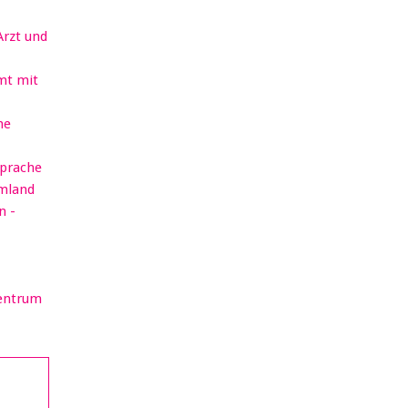
Arzt und
mt mit
he
sprache
rmland
n -
Zentrum