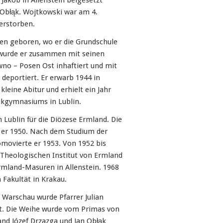
 Jakob in Allenstein beigesetzt
 Obłąk. Wojtkowski war am 4.
erstorben.
en geboren, wo er die Grundschule
 wurde er zusammen mit seinen
wno – Posen Ost inhaftiert und mit
deportiert. Er erwarb 1944 in
leine Abitur und erhielt ein Jahr
ikgymnasiums in Lublin.
 Lublin für die Diözese Ermland. Die
t er 1950. Nach dem Studium der
omovierte er 1953. Von 1952 bis
 Theologischen Institut von Ermland
rmland-Masuren in Allenstein. 1968
 Fakultät in Krakau.
n Warschau wurde Pfarrer Julian
t. Die Weihe wurde vom Primas von
nd Józef Drzazga und Jan Obłąk