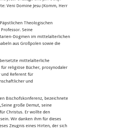
te: Veni Domine Jesu (Komm, Herr
 Päpstlichen Theologischen
Professor. Seine
Marien-Dogmen im mittelalterlichen
nabeln aus Großpolen sowie die
bersetzte mittelalterliche
ür religiöse Bücher, prosynodaler
r und Referent für
nschaftlicher und
hen Bischofskonferenz, bezeichnete
„Seine große Demut, seine
ür Christus. Er wollte den
in. Wir danken ihm für dieses
ses Zeugnis eines Hirten, der sich