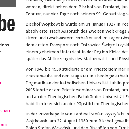
Ermland, Julian Wojtkowski, in der Konkathedrale St.
worden, direkt neben dem Bischof von Ermland, Jan
Februar, nur vier Tage nach seinem 99. Geburtstag v
Bischof Wojtkowski wurde am 31. Januar 1927 in Pos
absolvierte. Nach Ausbruch des Zweiten Weltkriegs
Eltern und Geschwistern verhaftet und im Lager Gło
ideos
dem ersten Transport nach Ostrowiec Świętokrzyski 
h
einem geheimen Unterricht in der Region Kielce das k
später das Abiturzeugnis des Mathematik- und Phys
Von 1945 bis 1950 studierte er am Priesterseminar in
Priesterweihe und den Magister in Theologie erhiel
r
Dogmatik an der Katholischen Universität Lublin pr
2005 lehrte er am Priesterseminar von Ermland, am
und an der Theologischen Fakultät der Universität E
habilitierte er sich an der Päpstlichen Theologischen
schen
In der Privatkapelle von Kardinal Stefan Wyszyński i
Wojtkowski am 22. August 1969 zum Bischof geweih
r am
Polen Stefan Wyszyński und den Bischöfen von Ermla