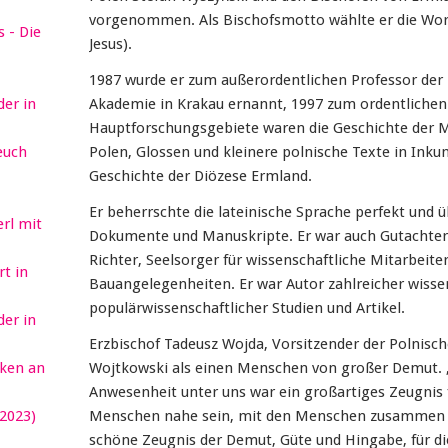
vorgenommen. Als Bischofsmotto wählte er die Wor
 - Die
Jesus).
1987 wurde er zum außerordentlichen Professor der
er in
Akademie in Krakau ernannt, 1997 zum ordentlichen 
Hauptforschungsgebiete waren die Geschichte der 
euch
Polen, Glossen und kleinere polnische Texte in Inku
Geschichte der Diözese Ermland.
Er beherrschte die lateinische Sprache perfekt und ü
erl mit
Dokumente und Manuskripte. Er war auch Gutachter f
Richter, Seelsorger für wissenschaftliche Mitarbeite
t in
Bauangelegenheiten. Er war Autor zahlreicher wisse
populärwissenschaftlicher Studien und Artikel.
er in
Erzbischof Tadeusz Wojda, Vorsitzender der Polnisc
ken an
Wojtkowski als einen Menschen von großer Demut. 
Anwesenheit unter uns war ein großartiges Zeugnis f
2023)
Menschen nahe sein, mit den Menschen zusammen se
schöne Zeugnis der Demut, Güte und Hingabe, für die