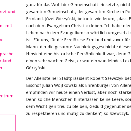
ganz für das Wohl der Gemeinschaft einsetzte, nicht
Arzt und
gesamten Gemeinschaft, der gesamten Kirche in Pol
Ermland, Józef Górzyński, betonte wiederum, „dass Bi
mt mit
nach dem Evangelium Christi zu leben. Ich habe nie
Leben nach dem Evangelium so wörtlich umgesetzt u
he
ist. Für uns, für die Erzdiözese Ermland und zuvor für
Mann, der die gesamte Nachkriegsgeschichte dieser 
sprache
Hinsicht eine historische Persönlichkeit war, denn 
rmland
einen sehr wachen Geist, er war ein wandelndes Lex
n -
Górzyński.
Der Allensteiner Stadtpräsident Robert Szewczyk be
Bischof Julian Wojtkowski als Ehrenbürger von Allen
empfinden wir heute einen Verlust, aber noch stärke
Zentrum
Denn solche Menschen hinterlassen keine Leere, so
dem Wichtigen treu zu bleiben, Geduld gegenüber de
zu respektieren und mutig zu denken“, so Szewczyk.