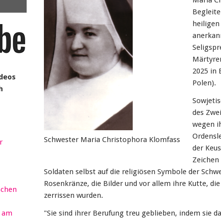
Maria C
Begleit
heiligen
anerkann
Seligspr
Märtyre
2025 in
ideos
Polen).
h
Sowjetis
des Zwei
wegen ih
Ordensle
Schwester Maria Christophora Klomfass
r
der Keus
Zeichen 
Soldaten selbst auf die religiösen Symbole der Schwes
Rosenkränze, die Bilder und vor allem ihre Kutte, di
schen
zerrissen wurden.
r am
"Sie sind ihrer Berufung treu geblieben, indem sie 