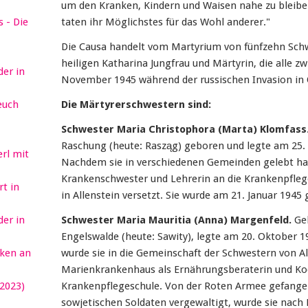
um den Kranken, Kindern und Waisen nahe zu bleiben
 - Die
taten ihr Möglichstes für das Wohl anderer."
Die Causa handelt vom Martyrium von fünfzehn Sch
heiligen Katharina Jungfrau und Märtyrin, die alle 
er in
November 1945 während der russischen Invasion in
euch
Die Märtyrerschwestern sind:
Schwester Maria Christophora (Marta) Klomfass
Raschung (heute: Rasząg) geboren und legte am 25. 
erl mit
Nachdem sie in verschiedenen Gemeinden gelebt hat
Krankenschwester und Lehrerin an die Krankenpfle
t in
in Allenstein versetzt. Sie wurde am 21. Januar 1945 g
er in
Schwester Maria Mauritia (Anna) Margenfeld.
Geb
Engelswalde (heute: Sawity), legte am 20. Oktober 1
ken an
wurde sie in die Gemeinschaft der Schwestern von Al
Marienkrankenhaus als Ernährungsberaterin und Koc
2023)
Krankenpflegeschule. Von der Roten Armee gefang
sowjetischen Soldaten vergewaltigt, wurde sie nach 