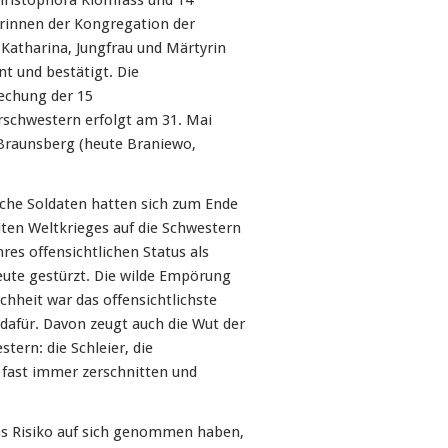
hristophora Klomfass und 14
erinnen
der Kongregation der
 Katharina, Jungfrau und Märtyrin
t und bestätigt. Die
echung der 15
rschwestern erfolgt am 31. Mai
 Braunsberg (heute Braniewo,
che Soldaten hatten sich zum Ende
ten Weltkrieges auf die Schwestern
res offensichtlichen Status als
ute gestürzt. Die wilde Empörung
chheit war das offensichtlichste
dafür. Davon zeugt auch die Wut der
tern: die Schleier, die
e fast immer zerschnitten und
das Risiko auf sich genommen haben,