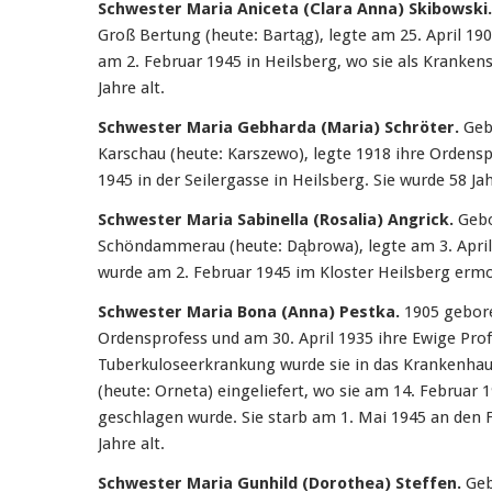
Schwester Maria Aniceta (Clara Anna) Skibowski.
Groß Bertung (heute: Bartąg), legte am 25. April 190
am 2. Februar 1945 in Heilsberg, wo sie als Kranken
Jahre alt.
Schwester Maria Gebharda (Maria) Schröter.
Geb
Karschau (heute: Karszewo), legte 1918 ihre Ordensp
1945 in der Seilergasse in Heilsberg. Sie wurde 58 Jah
Schwester Maria Sabinella (Rosalia) Angrick.
Gebo
Schöndammerau (heute: Dąbrowa), legte am 3. April 
wurde am 2. Februar 1945 im Kloster Heilsberg ermor
Schwester Maria Bona (Anna) Pestka.
1905 geboren
Ordensprofess und am 30. April 1935 ihre Ewige Prof
Tuberkuloseerkrankung wurde sie in das Krankenha
(heute: Orneta) eingeliefert, wo sie am 14. Februar
geschlagen wurde. Sie starb am 1. Mai 1945 an den F
Jahre alt.
Schwester Maria Gunhild (Dorothea) Steffen.
Geb