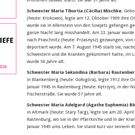
erlittenen Gewalt starb. Sie war 31 Jahre alt.
Schwester Maria Tiburtia (Cäcilia) Mischke.
Gebo
(heute: Krokowo), legte am 12. Oktober 1909 ihre O
wurde sie in Allenstein von den Sowjets gefangen 
ganze Nacht lang misshandelt. Am 23. Januar wurde s
nach Praschnitz (heute: Przasnysz) gezwungen, von w
deportiert wurde. Am 7. August 1945 starb sie, nach
Schwestern und die Kranken gekümmert hatte, im La
wurde 56 Jahre alt.
2026
Schwester Maria Sekundina (Barbara) Rautenber
in Blankenberg (heute: Gołogóra), legte 1912 ihre O
Januar 1945 in Rastenburg (heute: Kętrzyn), in der N
Fischerstraße. Sie wurde 57 Jahre alt.
Schwester Maria Adelgard (Agathe Euphemia) Bö
in Altmark (heute: Stary Targ), legte sie am 20. Apri
Rastenburg, wo sie in der Pfarrkirche und in der Kr
Januar 1945 ums Leben. Sie stand kurz vor seinem 45