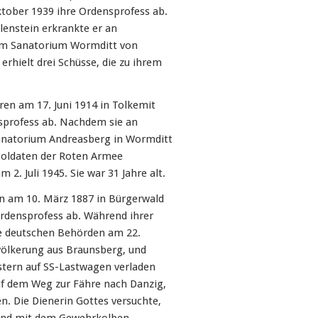
ktober 1939 ihre Ordensprofess ab.
enstein erkrankte er an
 im Sanatorium Wormditt von
erhielt drei Schüsse, die zu ihrem
en am 17. Juni 1914 in Tolkemit
nsprofess ab. Nachdem sie an
Sanatorium Andreasberg in Wormditt
 Soldaten der Roten Armee
2. Juli 1945. Sie war 31 Jahre alt.
 am 10. März 1887 in Bürgerwald
 Ordensprofess ab. Während ihrer
die deutschen Behörden am 22.
evölkerung aus Braunsberg, und
stern auf SS-Lastwagen verladen
uf dem Weg zur Fähre nach Danzig,
n. Die Dienerin Gottes versuchte,