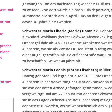
gezwungen, um am nächsten Tag wieder zu Fuß ins 
Arzt und
zu werden. Von dort wurde sie nach Tula deportiert,
kümmerte. Sie starb am 7. April 1945 an den Folgen
mt mit
davor, 41 Jahre alt zu werden.
Schwester Maria Liberia (Maria) Domnick.
Geboren
he
Klawsdorf-Waldhaus (heute: Gajówka-Klewińska), leg
Ordensgelübde ab. Ab 1939 war sie Krankenschwest
sprache
Allenstein, wo sie als Zweite OP-Assistentin tätig w
rmland
einer Kugel getroffen, als sie auf der Straße war, u
n -
zu beschaffen. Sie war 40 Jahre alt.
Schwester Maria Leonis (Käthe Elisabeth) Müller.
Danzig geboren und legte am 2. Mai 1938 ihre Orden
Zentrum
Allenstein in der Verwaltung des Marienkrankenhaus
sie von der Roten Armee gefangen genommen, wiede
vergewaltigt und am 27. Januar mit anderen Schwest
sie in das Lager Zichenau (heute: Ciechanów) verle
deportiert zu werden, wo sie wahrscheinlich am 5. J