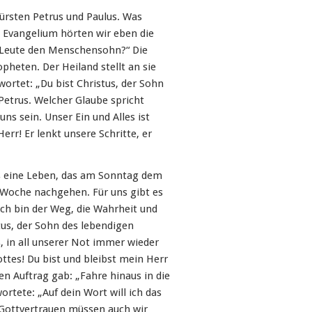
fürsten Petrus und Paulus. Was
 Evangelium hörten wir eben die
e Leute den Menschensohn?“ Die
pheten. Der Heiland stellt an sie
wortet: „Du bist Christus, der Sohn
Petrus. Welcher Glaube spricht
ns sein. Unser Ein und Alles ist
Herr! Er lenkt unsere Schritte, er
das eine Leben, das am Sonntag dem
 Woche nachgehen. Für uns gibt es
Ich bin der Weg, die Wahrheit und
tus, der Sohn des lebendigen
s, in all unserer Not immer wieder
ttes! Du bist und bleibst mein Herr
en Auftrag gab: „Fahre hinaus in die
ortete: „Auf dein Wort will ich das
s Gottvertrauen müssen auch wir