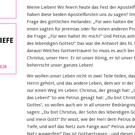
Meine Lieben! Wir feiern heute das Fest der Apostel
haben diese beiden Apostelfürsten uns zu sagen? Im
Frage des göttlichen Heilandes: „Für wen halten di
einen sagten für Jeremias oder für einen anderen Pro
die Frage: „Für wen haltet ihr mich?“ Und Petrus ant
des lebendigen Gottes!“ Das war die Antwort des hl. 
daraus! Welches Gottvertrauen! So muss es auch bei u
Christus, unser Herr. Er ist unser König, er ist unser 
beherrscht unser ganzes Leben!
2026
Wir wollen unser Leben nicht in zwei Teile teilen, 
Herrn gehört, und das andere Leben, dem wir in der
nur einen Weg im Leben: Christus, der gesagt hat: „
das Leben!“ So wie Petrus gesagt hat: „Du bist Chris
Gottes“, so wollen auch wir in all unserer Bedrängni
sagen: „Du bist Christus, der Sohn des lebendigen Go
und mein Gott!“ Ihr wisst, wie der Herr dem Petrus d
Tiefe, und wirf das Netz zum Fange aus!“ Petrus antw
Netz auswerfen!“ Das ist Gottvertrauen - und diese