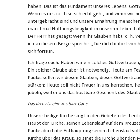
haben. Das ist das Fundament unseres Lebens: Gottv
Wenn es uns noch so schlecht geht, und wenn wir 
untergebracht sind und unsere Ernährung menschen
manchmal Hoffnungslosigkeit in unserem Leben habe
Der Herr hat gesagt: Wenn ihr Glauben habt, d. h. V
ich zu diesem Berge spreche: „Tue dich hinfort von h
sich forttun.
Ich frage euch: Haben wir ein solches Gottvertrauen
Ein solcher Glaube aber ist notwendig. Heute am Fes
Paulus sollen wir diesen Glauben, dieses Gottvertr
stärken: Heute soll nicht Trauer in uns herrschen, he
jubeln, weil er uns das kostbare Geschenk des Glau
Das Kreuz ist eine kostbare Gabe
Unsere heilige Kirche singt in den Gebeten des heut
Haupt der Kirche, seinen Lebenslauf auf dem Kreuze
Paulus durch die Enthauptung seinen Lebenslauf vollen
Kirche über das Kreuz, so singt die Kirche über den Mä