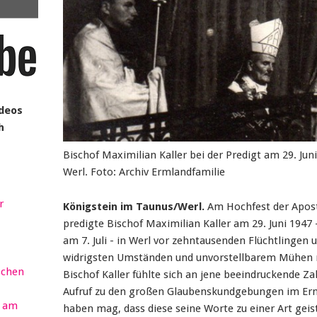
ideos
h
Bischof Maximilian Kaller bei der Predigt am 29. Juni
Werl. Foto: Archiv Ermlandfamilie
r
Königstein im Taunus/Werl.
Am Hochfest der Apost
predigte Bischof Maximilian Kaller am 29. Juni 1947
am 7. Juli - in Werl vor zehntausenden Flüchtlingen
widrigsten Umständen und unvorstellbarem Mühen
schen
Bischof Kaller fühlte sich an jene beeindruckende Za
Aufruf zu den großen Glaubenskundgebungen im Erm
r am
haben mag, dass diese seine Worte zu einer Art ge