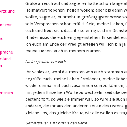
Grüße an euch auf und sagte, er hätte schon lange a
Heimatvertriebenen, helfen wollen; aber bis dahin w
Arzt und
wollte, sagte er, nunmehr in großzügigster Weise s
sein Versprechen schon erfüllt. Seid, meine Lieben, ü
mt mit
euch und freut sich, dass ihr so eifrig seid im Dienst
Hindernisse, die euch entgegenstehen. Er sendet eu
he
ich euch am Ende der Predigt erteilen will. Ich bin j
meine Lieben, auch in meinem Namen.
sprache
rmland
Ich bin ja einer von euch
n -
Ihr Schlesier; wohl die meisten von euch stammen 
begrüße euch, meine lieben Ermländer, meine lieben
wieder einmal mit euch zusammen sein zu können; u
mit jedem Einzelnen Worte zu wechseln, seid überze
Zentrum
besteht fort, so wie sie immer war, so wird sie auch 
anderen, die ihr aus den anderen Teilen des Ostens 
gleiche Los, das gleiche Kreuz, wir alle wollen es t
Gottvertrauen auf Christus den Herrn