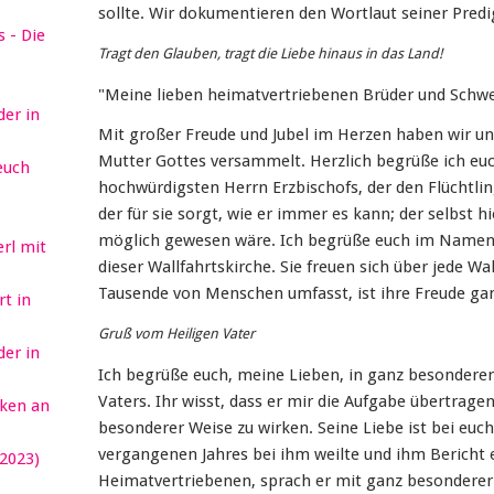
sollte. Wir dokumentieren den Wortlaut seiner Predi
 - Die
Tragt den Glauben, tragt die Liebe hinaus in das Land!
"Meine lieben heimatvertriebenen Brüder und Schwe
er in
Mit großer Freude und Jubel im Herzen haben wir un
Mutter Gottes versammelt. Herzlich begrüße ich eu
euch
hochwürdigsten Herrn Erzbischofs, der den Flüchtli
der für sie sorgt, wie er immer es kann; der selbst 
möglich gewesen wäre. Ich begrüße euch im Namen
erl mit
dieser Wallfahrtskirche. Sie freuen sich über jede Wal
Tausende von Menschen umfasst, ist ihre Freude ga
t in
Gruß vom Heiligen Vater
er in
Ich begrüße euch, meine Lieben, in ganz besondere
Vaters. Ihr wisst, dass er mir die Aufgabe übertragen
ken an
besonderer Weise zu wirken. Seine Liebe ist bei euc
vergangenen Jahres bei ihm weilte und ihm Bericht e
2023)
Heimatvertriebenen, sprach er mit ganz besonderer 