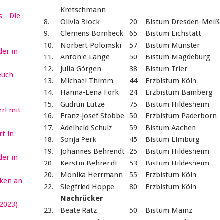
Kretschmann
 - Die
8.
Olivia Block
20
Bistum Dresden-Meiß
9.
Clemens Bombeck
65
Bistum Eichstätt
10.
Norbert Polomski
57
Bistum Münster
er in
11.
Antonie Lange
50
Bistum Magdeburg
12.
Julia Görgen
38
Bistum Trier
euch
13.
Michael Thimm
44
Erzbistum Köln
14.
Hanna-Lena Fork
24
Erzbistum Bamberg
15.
Gudrun Lutze
75
Bistum Hildesheim
erl mit
16.
Franz-Josef Stobbe
50
Erzbistum Paderborn
17.
Adelheid Schulz
59
Bistum Aachen
t in
18.
Sonja Perk
45
Bistum Limburg
19.
Johannes Behrendt
25
Bistum Hildesheim
er in
20.
Kerstin Behrendt
53
Bistum Hildesheim
20.
Monika Herrmann
55
Erzbistum Köln
ken an
22.
Siegfried Hoppe
80
Erzbistum Köln
Nachrücker
2023)
23.
Beate Rätz
50
Bistum Mainz