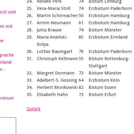
24.
Renate Perk
74
Bistum Limburg
25.
Vera-Maria Stoll
74
Erzbistum Paderborn
Arzt und
26.
Martin Schirmacher
50
Erzbistum Hamburg
27.
Armin Neumann
61
Erzbistum Hamburg
mt mit
28.
Jutta Brause
74
Bistum Münster
29.
Maria Anielski-
85
Erzbistum Ermland
he
Kolpa
30.
Lothar Baumgart
79
Erzbistum Paderborn
sprache
31.
Christoph Kellmann
55
Bistum Rottenburg-
rmland
Stuttgart
n -
32.
Margret Dormann
73
Bistum Münster
33.
Adalbert-S. Gossing
64
Erzbistum Köln
34.
Herbert Monkowski
82
Bistum Essen
35.
Elisabeth Hahn
73
Bistum Erfurt
Zentrum
Zurück