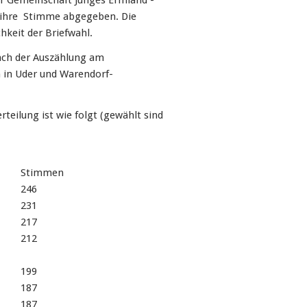
er Gemeinschaft Junges Ermland -
h ihre Stimme abgegeben. Die
hkeit der Briefwahl.
nach der Auszählung am
n in Uder und Warendorf-
eilung ist wie folgt (gewählt sind
Stimmen
246
231
217
212
199
187
187