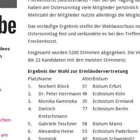
Freckenhorst (Münsterland) - hier bei der Tagung d
haben am Ostersonntag viele Mitglieder persönlic
Mehrzahl der Mitglieder nutzte allerdings die Möglic
Das vorläufige Ergebnis stellte der Wahlausschuss 
Ostersonntag fest und verkündete es bei den Treffe
Freckenhorst.
ideos
Insgesamt wurden 5200 Stimmen abgegeben. Die Vert
h
die 22 Kandidaten mit den meisten Stimmen):
Ergebnis der Wahl zur Ermländervertretung
Platz
Name
Alter
Bistum
1.
Norbert Block
51
Bistum Erfurt
r
2.
Dr. Peter Herrmann
49
Erzbistum Köln
3.
Monika Kaminska
35
Erzbistum Ermland
4.
Dietrich
77
Erzbistum Berlin
Kretschmann
schen
5.
Gabriele Teschner
58
Bistum Mainz
6.
Alexandra Heine
53
Erzbistum Paderborn
r am
6.
Dominik
43
Bistum Schweidnitz