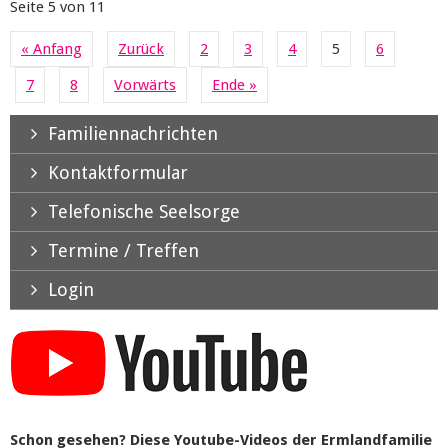
Seite 5 von 11
« Anfang
Zurück
2
3
4
5
6
7
8
Vorwärts
Ende »
Familiennachrichten
Kontaktformular
Telefonische Seelsorge
Termine / Treffen
Login
Schon gesehen? Diese Youtube-Videos der Ermlandfamilie