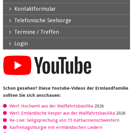
Kontaktformular
Telefonische Seelsorge
Termine / Treffen
Login
Schon gesehen? Diese Youtube-Videos der Ermlandfamilie
sollten Sie sich anschauen:
Werl: Hochamt aus der Wallfahrtsbasilika
2026
Werl: Emländische Vesper aus der Wallfahrtsbasilika
2026
Re-Live: Seligsprechung von 15 Katharinenschwestern
Karfreitagsliturgie mit ermländischen Liedern